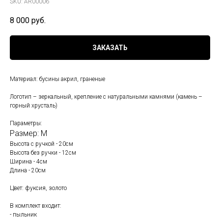
SKU:
AR00006
8 000
руб.
ЗАКАЗАТЬ
Материал: бусины акрил, граненые
Логотип – зеркальный, крепление с натуральными камнями (камень –
горный хрусталь)
Параметры:
Размер: М
Высота с ручкой - 20см
Высота без ручки - 12см
Ширина - 4см
Длина - 20см
Цвет: фуксия, золото
В комплект входит:
- пыльник