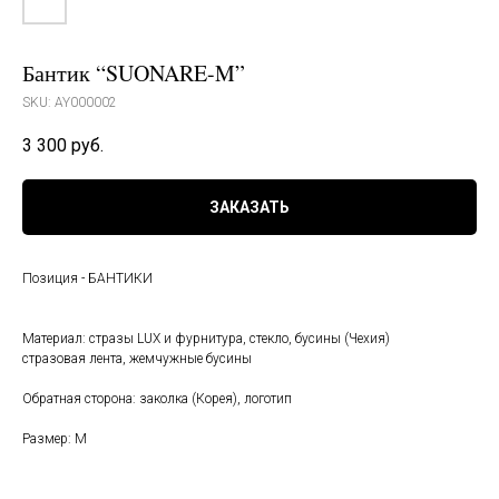
Бантик “SUONARE-M”
SKU:
AY000002
3 300
руб.
ЗАКАЗАТЬ
Позиция - БАНТИКИ
Материал: стразы LUX и фурнитура, стекло, бусины (Чехия)
стразовая лента, жемчужные бусины
Обратная сторона: заколка (Корея), логотип
Размер: M