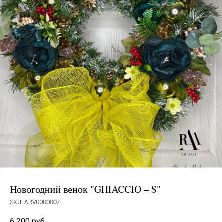
Новогодний венок "GHIACCIO – S"
SKU:
ARV0000007
6 200
руб.