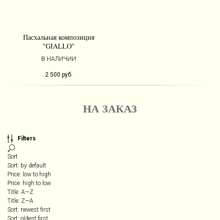
Пасхальная композиция
"GIALLO"
В НАЛИЧИИ
2 500
руб.
НА ЗАКАЗ
Filters
Sort
Sort: by default
Price: low to high
Price: high to low
Title: A—Z
Title: Z—A
Sort: newest first
Sort: oldest first